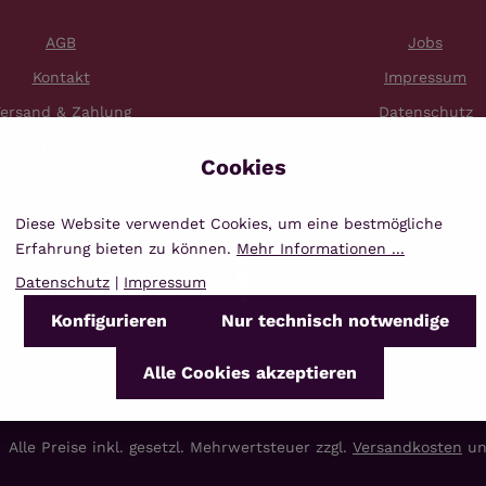
AGB
Jobs
Kontakt
Impressum
ersand & Zahlung
Datenschutz
Widerruf
Diese Website verwendet Cookies, um eine bestmögliche
Erfahrung bieten zu können.
Mehr Informationen ...
Datenschutz
|
Impressum
Konfigurieren
Nur technisch notwendige
Alle Cookies akzeptieren
Alle Preise inkl. gesetzl. Mehrwertsteuer zzgl.
Versandkosten
un