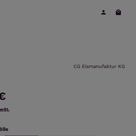
Warenko
CG Eismanufaktur KG
 €
MwSt.
auswählen
öße