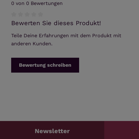
0 von 0 Bewertungen
Bewerten Sie dieses Produkt!
Durchschnittliche Bewertung von 0 von 5 Sternen
Teile Deine Erfahrungen mit dem Produkt mit
anderen Kunden.
Bewertung schreiben
Newsletter