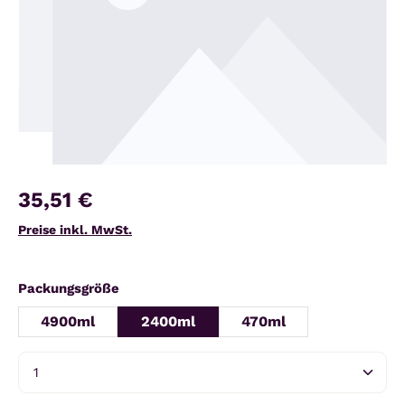
35,51 €
Preise inkl. MwSt.
auswählen
Packungsgröße
4900ml
2400ml
470ml
Produkt Anzahl: Gib den gewünschten Wert ein 