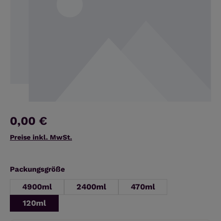
0,00 €
Preise inkl. MwSt.
auswählen
Packungsgröße
4900ml
2400ml
470ml
120ml