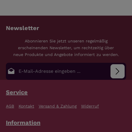
Newsletter
Abonnieren Sie jetzt unseren regelmäßig
erscheinenden Newsletter, um rechtzeitig über
neue Produkte und Angebote informiert zu werden.
E-Mail-Adresse*
Datenschutz
Die mit einem Stern (*) markierten Felder sind
Service
Pflichtfelder.
Bitte gib die abgebildeten Zeichen ein
*
Ich habe die
Datenschutzbestimmungen
zur
AGB
Kontakt
Versand & Zahlung
Widerruf
Kenntnis genommen und die
AGB
gelesen und bin
mit ihnen einverstanden.
*
Information