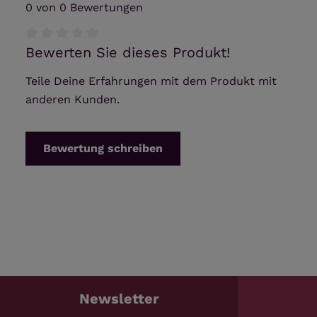
0 von 0 Bewertungen
Bewerten Sie dieses Produkt!
Durchschnittliche Bewertung von 0 von 5 Sternen
Teile Deine Erfahrungen mit dem Produkt mit
anderen Kunden.
Bewertung schreiben
Newsletter