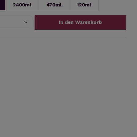
2400ml
470ml
120ml
 Anzahl: Gib den gewünschten Wert ei
In den Warenkorb