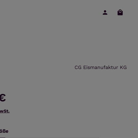
Warenko
CG Eismanufaktur KG
 €
MwSt.
auswählen
öße