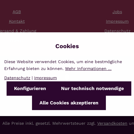
AGB
Jobs
Kontakt
Impressum
ersand & Zahlung
Datenschutz
Widerruf
Diese Website verwendet Cookies, um eine bestmögliche
Erfahrung bieten zu können.
Mehr Informationen ...
Datenschutz
|
Impressum
Konfigurieren
Nur technisch notwendige
Alle Cookies akzeptieren
Alle Preise inkl. gesetzl. Mehrwertsteuer zzgl.
Versandkosten
un