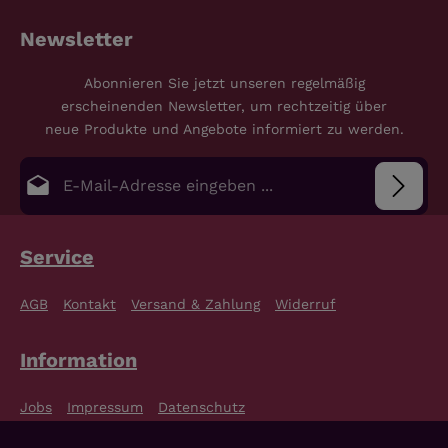
Newsletter
Abonnieren Sie jetzt unseren regelmäßig
erscheinenden Newsletter, um rechtzeitig über
neue Produkte und Angebote informiert zu werden.
E-Mail-Adresse*
Datenschutz
Die mit einem Stern (*) markierten Felder sind
Service
Pflichtfelder.
Bitte gib die abgebildeten Zeichen ein
*
Ich habe die
Datenschutzbestimmungen
zur
AGB
Kontakt
Versand & Zahlung
Widerruf
Kenntnis genommen und die
AGB
gelesen und bin
mit ihnen einverstanden.
*
Information
Jobs
Impressum
Datenschutz