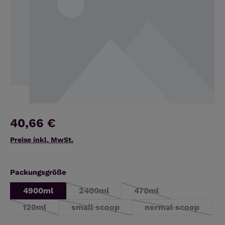
40,66 €
Preise inkl. MwSt.
auswählen
Packungsgröße
4900ml
2400ml
470ml
(Diese Option ist zurzeit nicht verfügb
(Diese Option ist zurze
120ml
small scoop
normal scoop
(Diese Option ist zurzeit nicht verfügbar.)
(Diese Option ist zurzeit nicht verfügb
(Diese Option is