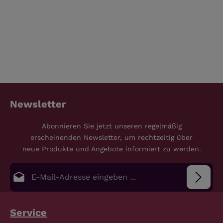
Newsletter
Abonnieren Sie jetzt unseren regelmäßig
erscheinenden Newsletter, um rechtzeitig über
neue Produkte und Angebote informiert zu werden.
E-Mail-Adresse*
Datenschutz
Die mit einem Stern (*) markierten Felder sind
Service
Pflichtfelder.