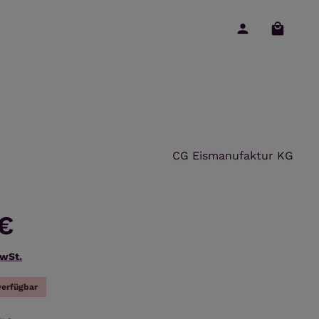
Warenko
CG Eismanufaktur KG
 €
MwSt.
verfügbar