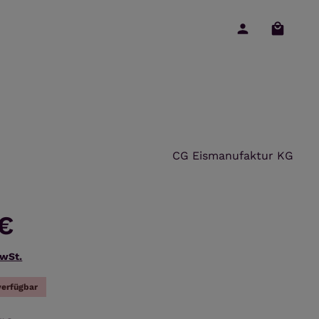
Warenko
CG Eismanufaktur KG
 €
MwSt.
verfügbar