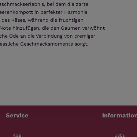
eschmackserlebnis, bei dem die zarte
Beerenkompott in perfekter Harmonie
r des Käses, während die fruchtigen
 Note hinzufügen, die den Gaumen verwöhnt
tliche Ode an die Verbindung von cremiger
ergessliche Geschmacksmomente sorgt.
Service
Informatio
AGB
Jobs