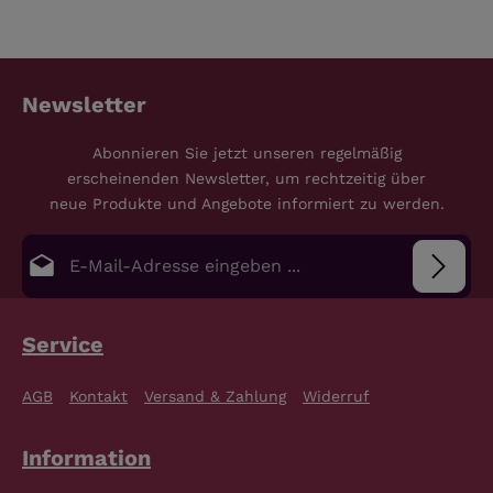
Newsletter
Abonnieren Sie jetzt unseren regelmäßig
erscheinenden Newsletter, um rechtzeitig über
neue Produkte und Angebote informiert zu werden.
E-Mail-Adresse*
Datenschutz
Die mit einem Stern (*) markierten Felder sind
Service
Pflichtfelder.
Bitte gib die abgebildeten Zeichen ein
*
Ich habe die
Datenschutzbestimmungen
zur
AGB
Kontakt
Versand & Zahlung
Widerruf
Kenntnis genommen und die
AGB
gelesen und bin
mit ihnen einverstanden.
*
Information