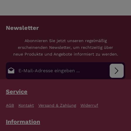
Newsletter
Abonnieren Sie jetzt unseren regelmäßig
erscheinenden Newsletter, um rechtzeitig über
neue Produkte und Angebote informiert zu werden.
E-Mail-Adresse*
Datenschutz
Die mit einem Stern (*) markierten Felder sind
Service
Pflichtfelder.
Bitte gib die abgebildeten Zeichen ein
*
Ich habe die
Datenschutzbestimmungen
zur
AGB
Kontakt
Versand & Zahlung
Widerruf
Kenntnis genommen und die
AGB
gelesen und bin
mit ihnen einverstanden.
*
Information