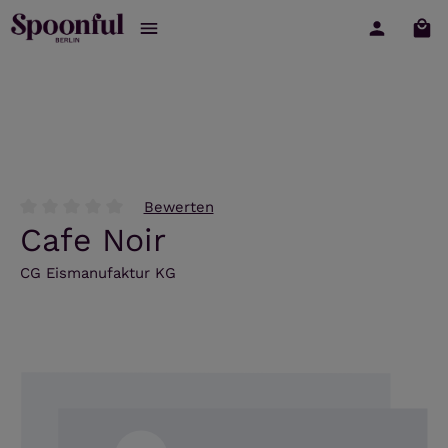
War
Zum Hauptinhalt springen
Bewerten
Durchschnittliche Bewertung von 0 von 5 Sternen
Cafe Noir
CG Eismanufaktur KG
Bildergalerie überspringen