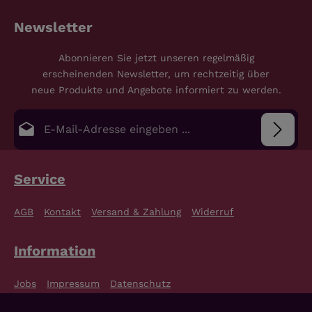
Newsletter
Abonnieren Sie jetzt unseren regelmäßig
erscheinenden Newsletter, um rechtzeitig über
neue Produkte und Angebote informiert zu werden.
E-Mail-Adresse*
Datenschutz
Die mit einem Stern (*) markierten Felder sind
Service
Pflichtfelder.
Bitte gib die abgebildeten Zeichen ein
*
Ich habe die
Datenschutzbestimmungen
zur
AGB
Kontakt
Versand & Zahlung
Widerruf
Kenntnis genommen und die
AGB
gelesen und bin
mit ihnen einverstanden.
*
Information
Jobs
Impressum
Datenschutz