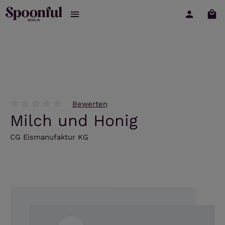
War
Zum Hauptinhalt springen
Bewerten
Durchschnittliche Bewertung von 0 von 5 Sternen
Milch und Honig
CG Eismanufaktur KG
Bildergalerie überspringen