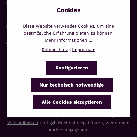
Unterstützung und Beratung unter:
+49 3338 7068639
Diese Website verwendet Cookies, um eine
Mo-Fr, 10:00 - 14:00 Uhr
bestmögliche Erfahrung bieten zu können.
Mehr Informationen ...
Oder über unser
Kontaktformular
.
Datenschutz
|
Impressum
Konfigurieren
Nur technisch notwendige
Alle Cookies akzeptieren
Alle Preise inkl. gesetzl. Mehrwertsteuer zzgl.
Versandkosten
und ggf. Nachnahmegebühren, wenn nicht
anders angegeben.