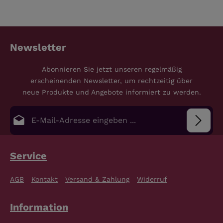
Newsletter
Abonnieren Sie jetzt unseren regelmäßig
erscheinenden Newsletter, um rechtzeitig über
neue Produkte und Angebote informiert zu werden.
E-Mail-Adresse*
Datenschutz
Die mit einem Stern (*) markierten Felder sind
Service
Pflichtfelder.
Bitte gib die abgebildeten Zeichen ein
*
Ich habe die
Datenschutzbestimmungen
zur
AGB
Kontakt
Versand & Zahlung
Widerruf
Kenntnis genommen und die
AGB
gelesen und bin
mit ihnen einverstanden.
*
Information