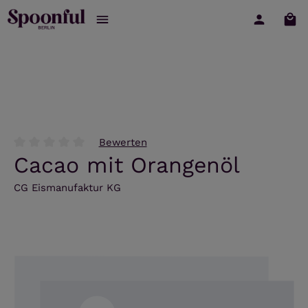
War
Zum Hauptinhalt springen
Bewerten
Durchschnittliche Bewertung von 0 von 5 Sternen
Cacao mit Orangenöl
CG Eismanufaktur KG
Bildergalerie überspringen