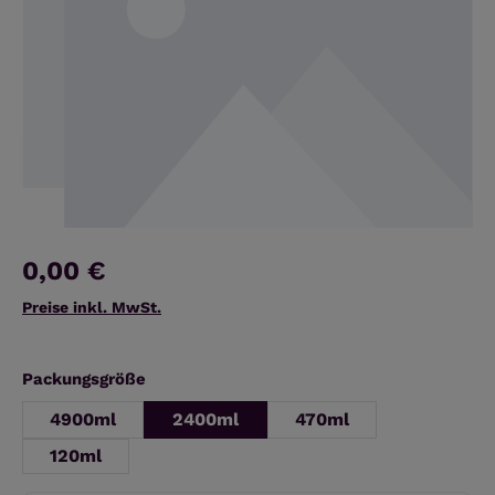
0,00 €
Preise inkl. MwSt.
auswählen
Packungsgröße
4900ml
2400ml
470ml
120ml