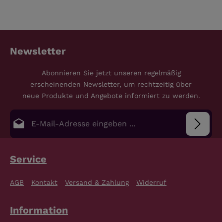
Newsletter
Abonnieren Sie jetzt unseren regelmäßig
erscheinenden Newsletter, um rechtzeitig über
neue Produkte und Angebote informiert zu werden.
E-Mail-Adresse*
Datenschutz
Die mit einem Stern (*) markierten Felder sind
Service
Pflichtfelder.
Bitte gib die abgebildeten Zeichen ein
*
Ich habe die
Datenschutzbestimmungen
zur
AGB
Kontakt
Versand & Zahlung
Widerruf
Kenntnis genommen und die
AGB
gelesen und bin
mit ihnen einverstanden.
*
Information